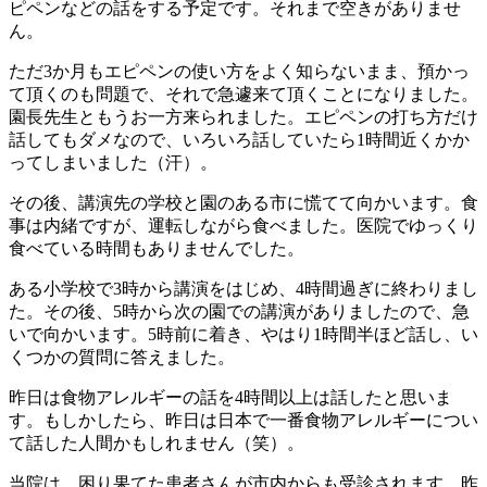
ピペンなどの話をする予定です。それまで空きがありませ
ん。
ただ3か月もエピペンの使い方をよく知らないまま、預かっ
て頂くのも問題で、それで急遽来て頂くことになりました。
園長先生ともうお一方来られました。エピペンの打ち方だけ
話してもダメなので、いろいろ話していたら1時間近くかか
ってしまいました（汗）。
その後、講演先の学校と園のある市に慌てて向かいます。食
事は内緒ですが、運転しながら食べました。医院でゆっくり
食べている時間もありませんでした。
ある小学校で3時から講演をはじめ、4時間過ぎに終わりまし
た。その後、5時から次の園での講演がありましたので、急
いで向かいます。5時前に着き、やはり1時間半ほど話し、い
くつかの質問に答えました。
昨日は食物アレルギーの話を4時間以上は話したと思いま
す。もしかしたら、昨日は日本で一番食物アレルギーについ
て話した人間かもしれません（笑）。
当院は、困り果てた患者さんが市内からも受診されます。昨