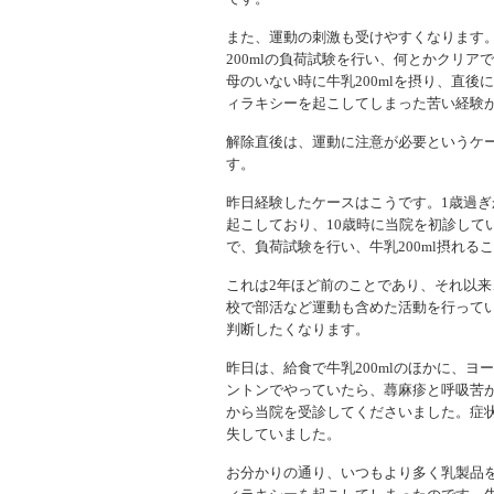
また、運動の刺激も受けやすくなります
200mlの負荷試験を行い、何とかクリ
母のいない時に牛乳200mlを摂り、直
ィラキシーを起こしてしまった苦い経験
解除直後は、運動に注意が必要というケ
す。
昨日経験したケースはこうです。1歳過
起こしており、10歳時に当院を初診して
で、負荷試験を行い、牛乳200ml摂れる
これは2年ほど前のことであり、それ以来、
校で部活など運動も含めた活動を行って
判断したくなります。
昨日は、給食で牛乳200mlのほかに、
ントンでやっていたら、蕁麻疹と呼吸苦
から当院を受診してくださいました。症
失していました。
お分かりの通り、いつもより多く乳製品