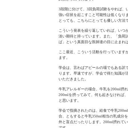
3段階に分けて、3回負荷試験をやれば、
強い症状を起こすこと可能性は低くなり
とっても、こちらにとっても優しい方法
こういう発表を繰り返していれば、いつ
淡い期待と持っています。また、「負荷
ば」という真面目な医師達の目に止まれ
ここ最近、こういう活動を行っています
ます。
学会は、言わばアピールの場でもある訳
ります。早速ですが、学会で得た知識が
いただきました。
牛乳アレルギーの場合、牛乳を200ml
200mlを摂ってみて、何も起きなけれ
と思います。
学会で指摘されたのは、給食で牛乳200
合、ともすると牛乳350ml相当の乳成
外と盲点だったりします。200ml摂れ
です。