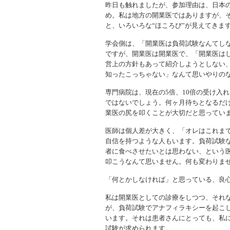
昨日も触れましたが、参加理由は、日本
め。私は地方の開業医ではありますが、
と、いろいろな“ほころび”が見えてきま
学会側は、「開業医は負荷試験なんてし
ですが、開業医は開業医で、「開業医は
営上の方針もあって紹介しようとしない
知ったこっちゃない」なんて思いやりの
専門病院は、現在の5倍、10倍の受け入
ではないでしょう。何ヶ月待ちとなるだ
業医の尻を叩くことが大切だと思ってい
医師は個人差が大きく、「オレはこれま
自信を持つような人もいます。負荷試験
者に食べさせたいとは思わない、という
叩こうなんて思いません。何も変わりま
「何とかしなければ」と思っている、良
私は開業医としての診療をしつつ、それ
が、負荷試験でアナフィラキシーを起こ
います。それは患者さんにとっても、私
試験が求められます。