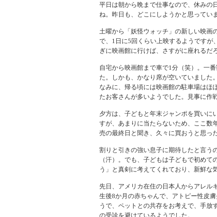
平日は朝から晩まで仕事なので、休みの
ね。昨日も、どこにしようかと思ってい
土曜から「妖怪ウォッチ」の新しい映画
で、1日に5回くらい上映するようですが
ぎに映画館に行けば、さすがに座れるだ
自宅から映画館まで車で1分（笑）。一
た。しかも、かなり席が空いていました
なみに、帰る頃には映画館の駐車場はほ
たお客さんが多いようでした。見事に作
夕方は、子どもと年末ジャンポを買いに
すが、あまりに当たらないため、ここ数
売の最終日と聞き、久々に買おうと思っ
割りと引きの強い息子に期待したと言う
（汗）。でも、子どもは子どもで初めて
う」と真剣に考えてくれており、新鮮な
先日、アメリカ在住の日本人からアレル
生後8か月の赤ちゃんで、アトピー性皮
うで、ペットとの共存をお考えで、手放
の受診を避けているようでした。