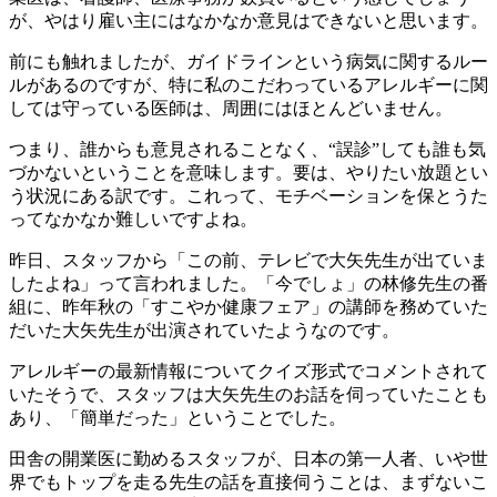
が、やはり雇い主にはなかなか意見はできないと思います。
前にも触れましたが、ガイドラインという病気に関するルー
ルがあるのですが、特に私のこだわっているアレルギーに関
しては守っている医師は、周囲にはほとんどいません。
つまり、誰からも意見されることなく、“誤診”しても誰も気
づかないということを意味します。要は、やりたい放題とい
う状況にある訳です。これって、モチベーションを保とうた
ってなかなか難しいですよね。
昨日、スタッフから「この前、テレビで大矢先生が出ていま
したよね」って言われました。「今でしょ」の林修先生の番
組に、昨年秋の「すこやか健康フェア」の講師を務めていた
だいた大矢先生が出演されていたようなのです。
アレルギーの最新情報についてクイズ形式でコメントされて
いたそうで、スタッフは大矢先生のお話を伺っていたことも
あり、「簡単だった」ということでした。
田舎の開業医に勤めるスタッフが、日本の第一人者、いや世
界でもトップを走る先生の話を直接伺うことは、まずないこ