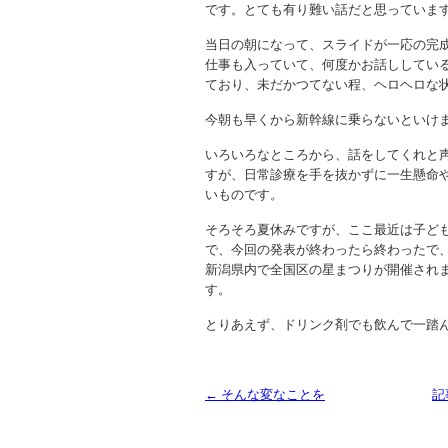
です。とても有り難い話だと思っていま
当日の朝になって、スライドが一応の完
仕事も入っていて、何度かお話ししている
ており、未だかつてない程、ヘロヘロな
今朝も早くから新幹線に乗らないといけ
いろいろなところから、話をしてくれと
すが、日常診療を手を抜かずに一生懸命
いものです。
そろそろ夏休みですが、ここ最近は子ど
で、今回の発表が終わったら終わったで
新潟県内で全国区の星まつりが開催され
す。
とりあえず、ドリンク剤でも飲んで一踏
← そんな変なことを
記