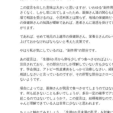
この提言を出した意味は大きいと思いますが、いわゆる“副作用
さくなく、しかし世に出てしまったため、親御さん達の関心も
場で相談を受けるのは、小児科医とは限らず、地域の保健師だ
の保健師さんの知識が曖昧であれば、患者さんに迷惑を掛けて
がります。
であれば、せめて地元の上越市の保健師さん、栄養士さんのレ
上げておかなければならないと考えた次第です。
やはり私が気にしているのは、“副作用”の部分です。
あの提言は、「生後6か月から卵を少しずつ食べさせればよい
注目されており、その部分だけしか理解していない方も少なく
す。学会側は、アトピー性皮膚炎をしっかり治療しなさい、経
相談しなさいと言っているのですが、その肝腎な部分はクロー
ないようです。
場合によっては、親御さんが我流で食べさせてしまうのではな
す。何も起きないことも多いでしょうが、多分一定の確率でア
起こるのではないでしょうか？。この提言は、結構複雑なので
ゃんと理解できている人は非常に少ないと思われます。
ちょっと触れてみましょう。「生後6か月未満の乳児」を対象