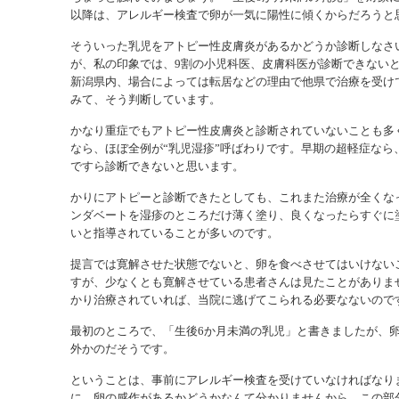
以降は、アレルギー検査で卵が一気に陽性に傾くからだろうと
そういった乳児をアトピー性皮膚炎があるかどうか診断しなさ
が、私の印象では、9割の小児科医、皮膚科医が診断できない
新潟県内、場合によっては転居などの理由で他県で治療を受け
みて、そう判断しています。
かなり重症でもアトピー性皮膚炎と診断されていないことも多
なら、ほぼ全例が“乳児湿疹”呼ばわりです。早期の超軽症なら
ですら診断できないと思います。
かりにアトピーと診断できたとしても、これまた治療が全くな
ンダベートを湿疹のところだけ薄く塗り、良くなったらすぐに
いと指導されていることが多いのです。
提言では寛解させた状態でないと、卵を食べさせてはいけない
すが、少なくとも寛解させている患者さんは見たことがありま
かり治療されていれば、当院に逃げてこられる必要なないので
最初のところで、「生後6か月未満の乳児」と書きましたが、
外かのだそうです。
ということは、事前にアレルギー検査を受けていなければなり
に、卵の感作があるかどうかなんて分かりませんから。この部