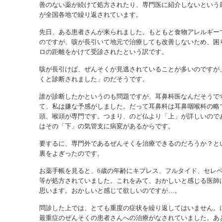
善のない薬が続けて処方されたり、専門医に紹介しないという
が全国各地で繰り返されています。
先日、ある患者さんが来られました。もともと食物アレルギー
のですが、咳が長引いて地元で治療しても改善しないため、困り
ロの距離をかけて受診されたという訳です。
咳が長引けば、ぜんそくが見逃されていることが多いのですが
くと診断されました」のだそうです。
誰が診断したかというのも問題ですが、耳鼻科医なんだそうで
て、私は嫌な予感がしました。だって耳鼻科は耳鼻咽喉科の略
頭、喉頭が専門です。つまり、のど仏より「上」が詳しいので
はその「下」の気管支に病変があるからです。
要するに、専門外であるぜんそくを治療できるのだろうか？と
裏をよぎったのです。
お薬手帳を見ると、6歳の年齢にキプレス、フルタイド、セレ
等が処方されていました。これをみて、おかしいと感じる医師
思います。おかしいと感じて欲しいのですが…。
問診した上では、とても重度の症状を繰り返してはいません。
最重症のぜんそくの患者さんへの治療がなされていました。あ