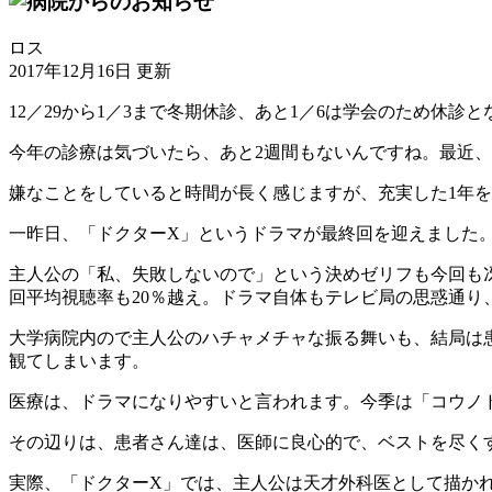
ロス
2017年12月16日 更新
12／29から1／3まで冬期休診、あと1／6は学会のため休
今年の診療は気づいたら、あと2週間もないんですね。最近、
嫌なことをしていると時間が長く感じますが、充実した1年
一昨日、「ドクターX」というドラマが最終回を迎えました。
主人公の「私、失敗しないので」という決めゼリフも今回も
回平均視聴率も20％越え。ドラマ自体もテレビ局の思惑通り
大学病院内ので主人公のハチャメチャな振る舞いも、結局は
観てしまいます。
医療は、ドラマになりやすいと言われます。今季は「コウノ
その辺りは、患者さん達は、医師に良心的で、ベストを尽く
実際、「ドクターX」では、主人公は天才外科医として描か