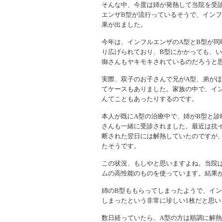
そんな中、今度は姉が発熱して当院を受
エンザB型が流行っているそうで、インフ
果が出ました。
今年は、インフルエンザのA型とB型が同
り広げられており、B型にかかっても、い
御さんもヤキモキされているのだろうと
実際、双子のお子さんで兄がA型、弟がほ
てケースもありました。家族の中で、イン
んてこともあったりするのです。
本人が既にA型の治療中で、姉がB型と診
さんも一緒に受診されました。最近は抗
断された翌日には解熱していたのですが
たそうです。
この状況、もしやと思いますよね。当院
ムの高性能のものを使っています。結果
姉のB型ももらってしまったようで、イン
しまったという非常に珍しい1枚だと思い
数日経っていたら、A型の方は順調に解熱