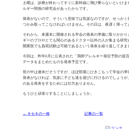
土曜は、診療が終わってすぐに新幹線に飛び乗らないといけま
ルギー関係の研究会があったからです。
発表がないので、そういう意味では気楽なのですが、せっかく
つかみ取ってこなければいけません。その日は、夜遅く帰って
それから、来週末に開催される学会の発表の準備に取りかかり
ギーのプロやとても関心のあるドクター以外の人が集まる研究
開業医でも負荷試験は可能であるという発表を繰り返してきま
今回は、昨年6月に公表された「鶏卵アレルギー発症予防の提
データをまとめたものを発表予定です。
世の中は連休だそうですが、ほぼ部屋にひきこもって学会の準
発表がなければ、気楽に子ども達を遊びに行けるのでしょうが
のある発表をするためには仕方ありません。
もうひと頑張りすることにしましょうか。
← キセキの一枚
記事の一覧
リンク