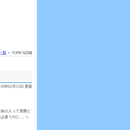
S一覧
＞ TOPICS詳細
018年02月12日 更新
連休の人って実際ど
違うのに..」っ