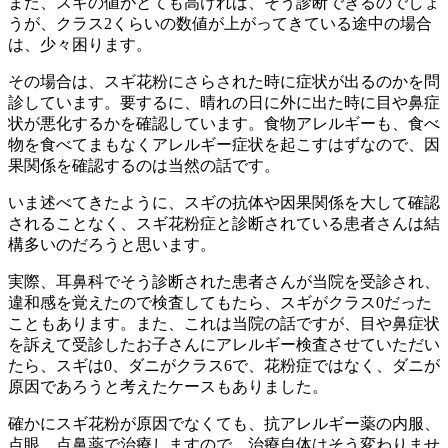
また、スギの値がとても高ければ、そう診断できるのでしょ
うが、クラス2くらいの数値が上がってきている途中の場合
は、少々困ります。
その場合は、スギ花粉にさらされた時に症状が出るのかを問
診しています。要するに、晴れの日に外に出た時に目や鼻症
状が悪化するかを確認しています。食物アレルギーも、食べ
物を食べてまもなくアレルギー症状を起こすはずなので、因
果関係を確認するのは当然の話です。
いま述べてきたように、スギの抗体や因果関係を大して確認
されることなく、スギ花粉症と診断されている患者さんは結
構多いのだろうと思います。
実際、耳鼻科でそう診断された患者さんが当院を受診され、
違和感を覚えたので検査してもたら、スギがクラス0だった
こともあります。また、これは当院の話ですが、目や鼻症状
を訴えて受診したお子さんにアレルギー検査させていただい
たら、スギは0、ダニがクラス6で、花粉症ではなく、ダニが
原因であろうと考えたケースもありました。
確かにスギ花粉が原因でなくても、抗アレルギー薬の内服、
点眼、点鼻薬で治療しますので、治療自体はそう変わりませ