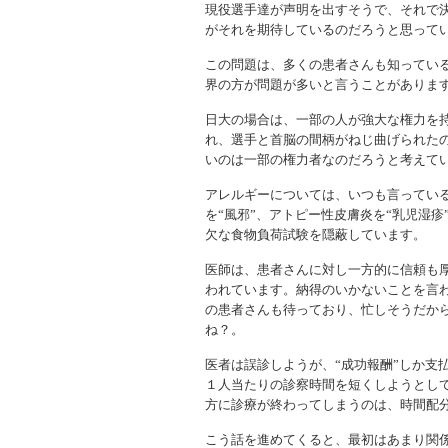
現役選手達が声明を出すそうで、それで
がそれを期待しているのだろうと思って
この問題は、多くの患者さんも知ってい
界の方が問題が多いと言うことがありま
日大の場合は、一部の人が強大な権力を
れ、選手と首脳の間柄がねじ曲げられた
いのは一部の権力者なのだろうと考えて
アレルギーについては、いつも言ってい
を“風邪”、アトピー性皮膚炎を“乳児湿
欠な食物負荷試験を隠蔽しています。
医師は、患者さんに対し一方的に信頼も
われています。納得のいかないことを言
の患者さんも待っており、忙しそうだか
ね？。
医者は誤診しようが、“成功報酬”しか支
１人当たりの診察時間を短くしようとし
方に診療が終わってしまうのは、時間配
こう話を進めてくると、最初はあまり関