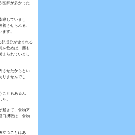
う医師が多かった
指導していまし
改善させられる、
います。
1の卵成分が含まれる
乳を飲めば、塵も
考えられていまし
去させたからとい
ありませんでし
うこともあるん
した。
が起きて、食物ア
経口摂取は、食物
役立つことはあ