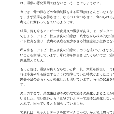
れ、湿疹の悪化要因ではないということでしょうか？。
今では、母の卵などの食物制限をする医師はほとんどいなくな
す。まず湿疹を改善させて、なるべく食べさせて、食べられる
考え方に変わってきているようです。
結局、昔も今もアトピー性皮膚炎の湿疹があり、そこがスター
でしょう。アトピー性皮膚炎の治療は、残念ながら根本的な治
イド軟膏を塗り、皮膚の炎症を減少させる対症療法が主体とな
私自身も、アトピー性皮膚炎の治療のチカラを注いでいますが
いことを実感しています。母に卵を除去させたくらいでは、湿
到底思えません。
もっと昔は、湿疹が良くならないと卵、乳、大豆を除去し、そ
れば小麦や米も除去するように指導していた時代があったよう
栄養不足の赤ちゃんが発生したと聞いています。時代の変遷を
す。
先日の学会で、某先生は卵等の摂取で湿疹の悪化があることが
いました。若い医師から「食物アレルギーで湿疹は悪化しない
われて、困っているとも漏らしていました。
であれば、ちゃんとデータを出すべきじゃないかと私は思って