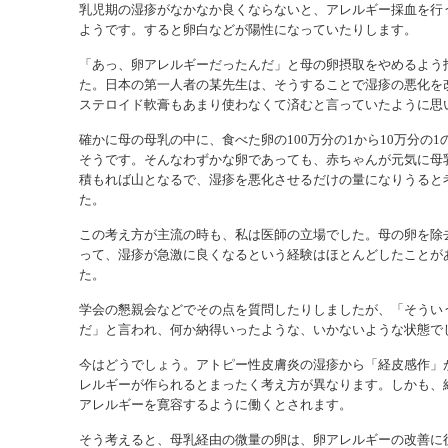
乳児期の湿疹がなかなか良くならないと、アレルギー採血を行
ようです。すると卵白などが陽性になっていたりします。
「あっ、卵アレルギーだったんだ」と母の卵摂取をやめるよう
た。日本の第一人者の某先生は、そうすることで湿疹の悪化を
ステロイド軟膏もあまり使わなくて済むと言っていたように思
確かに母の母乳の中に、食べた卵の100万分の1から10万分の
そうです。そんなわずかな卵であっても、赤ちゃんが元気に母
積もれば山となるで、湿疹を悪化させるだけの量になりうると
た。
この考え方が主流の時も、私は医師の立場でした。母の卵を除
って、湿疹が急激に良くなるという経験はほとんどしたことが
た。
学会の懇親会などでその点を質問したりしましたが、「そうい
だ」と言われ、何か納得いったような、いかないような状態で
今はどうでしょう。アトピー性皮膚炎の湿疹から「経皮感作」
レルギーが作られるとまったく考え方が異なります。しかも、
アレルギーを寛容するように働くとされます。
そう考えると、母乳経由の微量の卵は、卵アレルギーの改善に