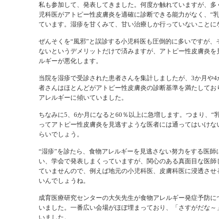
私も参加して、発表してきました。何度か触れていますが、多
児科医がアトピー性皮膚炎を適確に診断できる能力がなく、“乳
ています。湿疹を甘くみて、甘い治療しか行っていないことに
ぜんそくを“風邪”と誤診する小児科医も圧倒的に多いですが、
ないというデメリットだけで済みますが、アトピー性皮膚炎を
ルギーが悪化します。
当院を湿疹で受診された患者さんを集計しましたが、3か月や4
者さんはほとんどがアトピー性皮膚炎の診断基準を満たしており
アレルギーに傾いていました。
ちなみに5、6か月になると60％以上に急増します。つまり、“
ってアトピー性皮膚炎を見逃すような医者には通ってはいけな
らいでしょう。
“湿疹”を診たら、食物アレルギーを見逃さない努力をする医師
い、学会で発表しまくっていますが、関心のある真面目な医師
ていませんので、例えば地元の小児科医、皮膚科医に浸透させ
いんでしょうね。
成育医療研究センターの大矢先生が食物アレルギー発症予防に
いました。一番広い会場がほぼ埋まっており、「さすがだな～
いました。