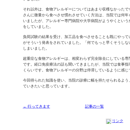
それ以外は、食物アレルギーについてはあまり収穫なかったで
さんに微量から食べさせ慣れさせていく方法は、当院では何年
いましたが、アレルギー専門病院や大学病院がようやくという
をしていました。
負荷試験の結果を受け、加工品を食べさせることも既にやって
がそういう発表をされていました。「何でもっと早くそうしな
しまいました。
超重症な食物アレルギーは、相変わらず完全除去にしている専
です。経口免疫療法の話も聞いてきましたが、当院では食事指
くらいです。食物アレルギーの分野は停滞しているように感じ
今回得られた知識を使い、当院の診療に幅を持たせられるよう
ていきたいと思っています。
← 行ってきます
記事の一覧
リンク
Copyright (C) 2013 SUKOYAKA Allergy Clinic. All Rights Reserved.