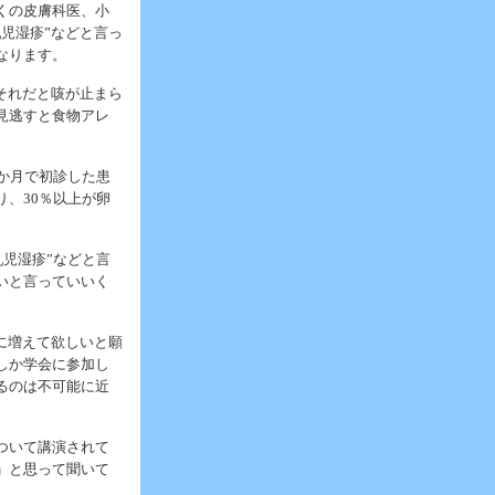
くの皮膚科医、小
児湿疹”などと言っ
なります。
それだと咳が止まら
見逃すと食物アレ
か月で初診した患
、30％以上が卵
乳児湿疹”などと言
いと言っていいく
に増えて欲しいと願
しか学会に参加し
るのは不可能に近
ついて講演されて
」と思って聞いて