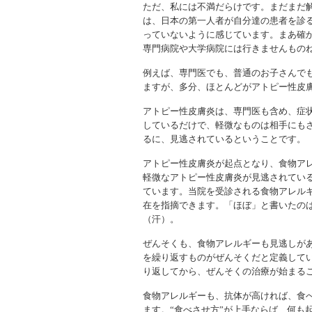
ただ、私には不満だらけです。まだまだ
は、日本の第一人者が自分達の患者を診
っていないように感じています。まあ確
専門病院や大学病院には行きませんもの
例えば、専門医でも、普通のお子さんで
ますが、多分、ほとんどがアトピー性皮
アトピー性皮膚炎は、専門医も含め、症
しているだけで、軽微なものは相手にも
るに、見逃されているということです。
アトピー性皮膚炎が起点となり、食物ア
軽微なアトピー性皮膚炎が見逃されてい
ています。当院を受診される食物アレル
在を指摘できます。「ほぼ」と書いたの
（汗）。
ぜんそくも、食物アレルギーも見逃しが
を繰り返すものがぜんそくだと定義して
り返してから、ぜんそくの治療が始まる
食物アレルギーも、抗体が高ければ、食
ます。“食べさせ方”が上手ならば、何も