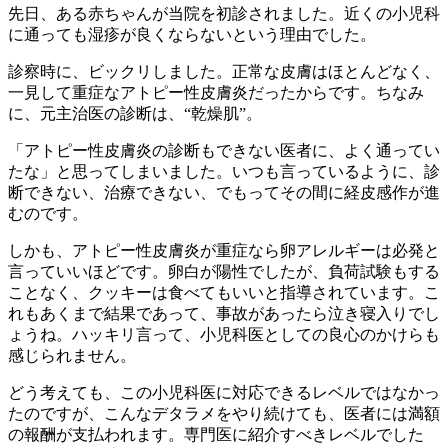
先日、ある赤ちゃんが当院を初診されました。近くの小児科
に通っても湿疹が良くならないという理由でした。
診察時に、ビックリしました。正常な皮膚はほとんどなく、
一見して重症なアトピー性皮膚炎だったからです。ちなみ
に、元主治医の診断は、“乾燥肌”。
「アトピー性皮膚炎の診断もできない医者に、よく通ってい
たな」と思ってしまいました。いつも言っているように、診
断できない、治療できない、でもってその間に経皮感作が進
むのです。
しかも、アトピー性皮膚炎が重症なら卵アレルギーは必発と
言っていいほどです。卵白が陽性でしたが、負荷試験もする
ことなく、クッキーは食べてもいいと指導されています。こ
れもあくまで結果であって、事故があったら泣き寝入りでし
ょうね。ハッキリ言って、小児科医としての良心のかけらも
感じられません。
どう考えても、この小児科医に対応できるレベルではなかっ
たのですが、こんなデタラメをやり続けても、医者には満額
の報酬が支払われます。専門医に紹介すべきレベルでした