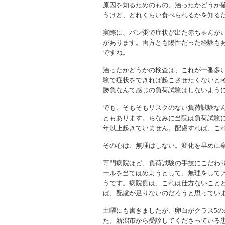
原因を知るためのもの、治ったかどうか
うけど、どれくらい食べられるかを知る
実際に、パン粥で症状が出た赤ちゃんが
があります。両方とも陽性だった経験も
ですね。
治ったかどうかの検査は、これが一番多
験で症状をできれば起こさせたくないと
勝負なんて感じの負荷試験はしないよう
でも、そもそもリスクのない負荷試験な
ともあります。ちなみに当院は負荷試験
年以上起きていません。配慮すれば、こ
その心は、無理はしない。変化を早めに
専門病院ほど、負荷試験の手技にこだわ
ールを当てはめようとして、無理をして
うです。病院側は、これは仕方ないこと
ば、配慮が足りないのだろうと思ってい
土曜にも書きましたが、卵白がクラス5
た。新潟市から受診してくださっている