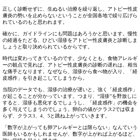
正しく診断せずに、生ぬるい治療を繰り返し、アトピー性皮
膚炎の勢いを止めらないということが全国各地で繰り広げら
れているのもと思われます。
確かに、ガイドラインにも問題はあろうかと思います。慢性
の経過をたどる、ひどい湿疹をアトピー性皮膚炎と診断しま
しょうと取り決められているからです。
時代は変わってきているのです。少なくとも、食物アレルギ
ーの観点で見れば、アトピー性皮膚炎の診断の遅れは、相当
な痛手となります。なぜなら、湿疹から食べ物が入り、「経
皮感作」を引き起こしてしまうから。
当院のデータでも、湿疹の治療が遅いと、強く「経皮感作」
が起こることが分かっています。つまり、“湿疹”を野放しに
すると、湿疹も悪化するでしょうし、「経皮感作」の機会を
多く与えてしまうのでしょう。卵白の値がクラス2では収ま
らず、クラス3、4、5と跳ね上がっていきます。
「数字が上がっても卵アレルギーとは限らない」なんていう
医師もいるかもしれませんが、数字が上がれば上がるほど、