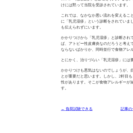
けには黙って当院を受診されています。
これでは、なかなか悪い流れを変えるこ
に「乳児湿疹」という診断をされていま
も伝えられずにいます。
かかりつけから「乳児湿疹」と診断され
ば、アトピー性皮膚炎なのだろうと考え
ならないばかりか、同時並行で食物アレ
とにかく、治りづらい「乳児湿疹」には
かかりつけも悪気はないのでしょうが、
とが重要だと思います。しかし、2軒目も
性があります。そこが食物アレルギーが
す。
← 負荷試験できる
記事の
Copyright (C) 2013 SUKOYAKA Allergy Clinic. All 