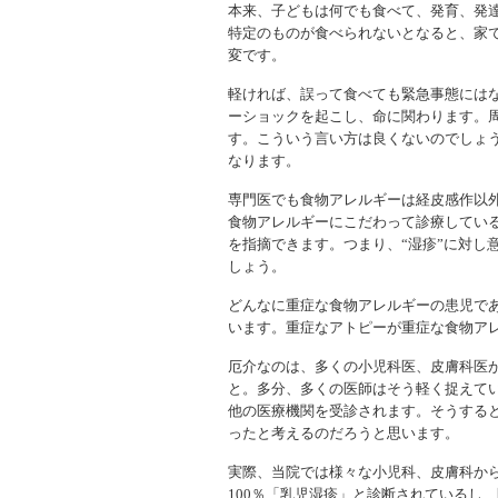
本来、子どもは何でも食べて、発育、発
特定のものが食べられないとなると、家
変です。
軽ければ、誤って食べても緊急事態には
ーショックを起こし、命に関わります。
す。こういう言い方は良くないのでしょ
なります。
専門医でも食物アレルギーは経皮感作以
食物アレルギーにこだわって診療してい
を指摘できます。つまり、“湿疹”に対し
しょう。
どんなに重症な食物アレルギーの患児で
います。重症なアトピーが重症な食物ア
厄介なのは、多くの小児科医、皮膚科医
と。多分、多くの医師はそう軽く捉えて
他の医療機関を受診されます。そうする
ったと考えるのだろうと思います。
実際、当院では様々な小児科、皮膚科か
100％「乳児湿疹」と診断されているし