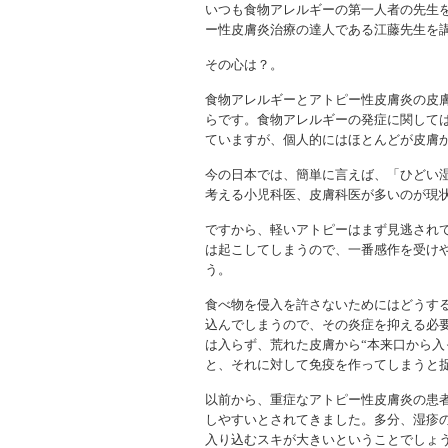
いつも食物アレルギーの第一人者の先生
ー性皮膚炎治療の達人である江藤先生を
その心は？。
食物アレルギーとアトピー性皮膚炎の皮
らです。食物アレルギーの発症に関して
ていますが、個人的にはほとんどが皮膚
今の日本では、簡単に言えば、「ひどい
考える小児科医、皮膚科医が多いのが現
ですから、軽いアトピーはまず見逃され
は起こしてしまうので、一番感作を受け
う。
食べ物を侵入を許さないためにはどうす
込んでしまうので、その炎症を抑える必
は入らず、荒れた皮膚から“本来口から入
と、それに対して免疫を作ってしまうと
以前から、重症なアトピー性皮膚炎の患
しやすいとされてきました。多分、湿疹
入り込むスキが大きいということでしょ