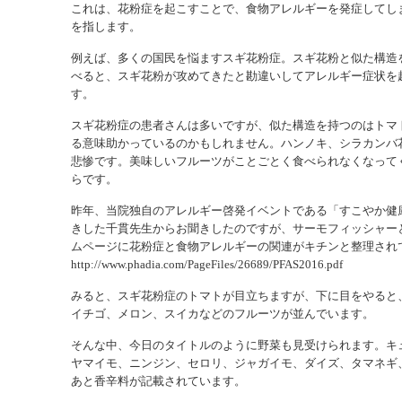
これは、花粉症を起こすことで、食物アレルギーを発症してし
を指します。
例えば、多くの国民を悩ますスギ花粉症。スギ花粉と似た構造
べると、スギ花粉が攻めてきたと勘違いしてアレルギー症状を
す。
スギ花粉症の患者さんは多いですが、似た構造を持つのはトマ
る意味助かっているのかもしれません。ハンノキ、シラカンバ
悲惨です。美味しいフルーツがことごとく食べられなくなって
らです。
昨年、当院独自のアレルギー啓発イベントである「すこやか健
きした千貫先生からお聞きしたのですが、サーモフィッシャー
ムページに花粉症と食物アレルギーの関連がキチンと整理され
http://www.phadia.com/PageFiles/26689/PFAS2016.pdf
みると、スギ花粉症のトマトが目立ちますが、下に目をやると
イチゴ、メロン、スイカなどのフルーツが並んでいます。
そんな中、今日のタイトルのように野菜も見受けられます。キ
ヤマイモ、ニンジン、セロリ、ジャガイモ、ダイズ、タマネギ
あと香辛料が記載されています。