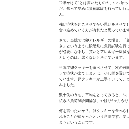
“2年かけて”とは書いたものの、いつ治
だ、焦って早めに負荷試験を行っていれ
ん。
強い症状を起こさせて辛い思いをさせて
食べ進めていく方が有利だと思っていま
さて、当院では卵アレルギーの場合、「
き」というように段階別に負荷試験を行
が必要になるし、荒いとアレルギー症状
というのは、悪くないと考えています。
当院で卵クッキーを食べさせて、次の段
ラで症状が出てしまえば、少し間を置い
ています。卵クッキーが上手くいって、
みました。
数十例のうち、平均をとってみると、6
焼きの負荷試験間隔は、やはり6ヶ月余り
何を言いたいか？。卵クッキーを食べられ
れることが多かったという意味です。要
まうということです。