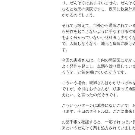
り、ぜんそくはあまりいません。ぜんそ
なると地元の病院ですし、夜間に救急外
かかるのでしょう。
それでも敢えて、市外から通院されてい
ら発作を起こさないように手なずける治
をよく分かっていない小児科医も少なく
で、入院しなくなり、地元も病院に駆け
す。
今回の患者さんは、市内の開業医にかか
よく発作を起こし、点滴を繰り返してい
ろう？」と首を傾けていたそうです。
こういう場合、親御さんはかかりつけ医
ですが、今回はお子さんが、頑張って通
えたい」と言ったのだそうです。
こういうパターンは滅多にないことで、
ります。今日のタイトルは、ここに由来
お薬手帳を確認すると、一応それっぽい
アというぜんそく薬も処方されていまし