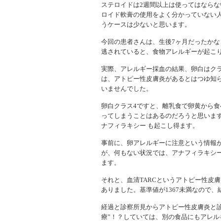
ステロイドは2週間以上は使ってはなら
ロイド軟膏の使用をよく分かっていない
うケースは少ないと思います。
今回の患者さんは、生後7ヶ月だったか
逃されていると、食物アレルギーが起こ
実際、アレルギー採血の結果、卵白はク
は、アトピー性皮膚炎があるとはつゆ知
いませんでした。
卵白クラス4ですと、離乳食で卵黄から
ってしまうことはあるのだろうと思いま
ナフィラキシー も起こし得ます。
事前に、卵アレルギーに注意という情報
が、何もない状況では、アナフィラキシー
ます。
それと、血清TARCというアトピー性皮膚
ありました。基準値が1367未満なので
経過と診察所見からアトピー性皮膚炎と
療”！？していては、別の食品にもアレ