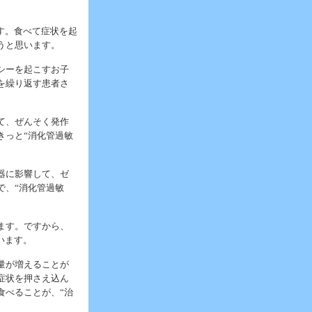
す。食べて症状を起
うと思います。
シーを起こすお子
を繰り返す患者さ
て、ぜんそく発作
きっと“消化管過敏
器に影響して、ゼ
で、“消化管過敏
ます。ですから、
います。
量が増えることが
症状を押さえ込ん
食べることが、“治