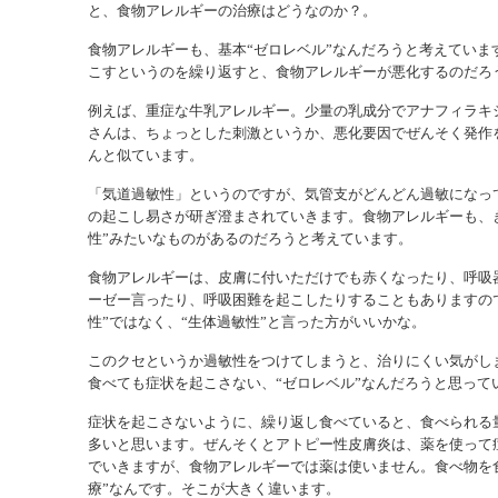
と、食物アレルギーの治療はどうなのか？。
食物アレルギーも、基本“ゼロレベル”なんだろうと考えていま
こすというのを繰り返すと、食物アレルギーが悪化するのだろ
例えば、重症な牛乳アレルギー。少量の乳成分でアナフィラキ
さんは、ちょっとした刺激というか、悪化要因でぜんそく発作
んと似ています。
「気道過敏性」というのですが、気管支がどんどん過敏になっ
の起こし易さが研ぎ澄まされていきます。食物アレルギーも、
性”みたいなものがあるのだろうと考えています。
食物アレルギーは、皮膚に付いただけでも赤くなったり、呼吸
ーゼー言ったり、呼吸困難を起こしたりすることもありますの
性”ではなく、“生体過敏性”と言った方がいいかな。
このクセというか過敏性をつけてしまうと、治りにくい気がし
食べても症状を起こさない、“ゼロレベル”なんだろうと思って
症状を起こさないように、繰り返し食べていると、食べられる
多いと思います。ぜんそくとアトピー性皮膚炎は、薬を使って
でいきますが、食物アレルギーでは薬は使いません。食べ物を
療”なんです。そこが大きく違います。