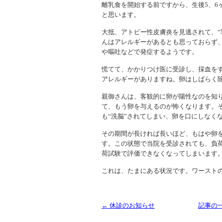
離乳食を開始する前ですから、生後5、6
と思います。
大抵、アトピー性皮膚炎を見逃されて、“
んはアレルギーがあるとも思っておらず
や嘔吐などで発症するようです。
慌てて、かかりつけ医に受診し、採血を
アレルギーがありますね。卵はしばらく
親御さんは、客観的に卵が陽性なのを知
て、もう卵を与えるのが怖くなります。
も“洗脳”されてしまい、卵を口にしなく
その期間が長ければ長いほど、もはや卵
す。この状態で当院を受診されても、負
荷試験で評価できなくなってしまいます
これは、たまにある状況です。ワースト
← 休診のお知らせ
記事の