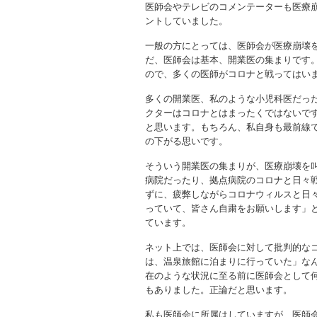
医師会やテレビのコメンテーターも医療
ントしていました。
一般の方にとっては、医師会が医療崩壊
だ、医師会は基本、開業医の集まりです
ので、多くの医師がコロナと戦ってはい
多くの開業医、私のような小児科医だっ
クターはコロナとはまったくではないで
と思います。もちろん、私自身も最前線
の下がる思いです。
そういう開業医の集まりが、医療崩壊を
病院だったり、拠点病院のコロナと日々
ずに、疲弊しながらコロナウィルスと日
っていて、皆さん自粛をお願いします」
ています。
ネット上では、医師会に対して批判的な
は、温泉旅館に泊まりに行っていた」な
在のような状況に至る前に医師会として
もありました。正論だと思います。
私も医師会に所属はしていますが、医師