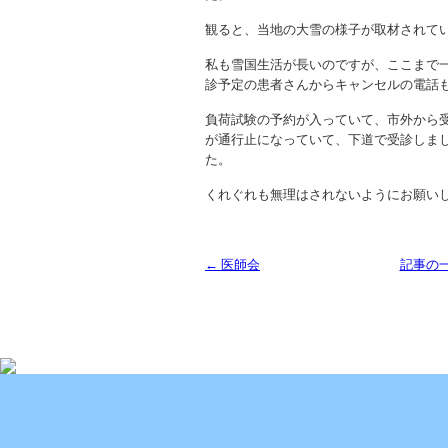
観ると、当地の大雪の様子が取材されて
私も雪国生活が長いのですが、ここまで
診予定の患者さんからキャンセルの電話
負荷試験の予約が入っていて、市外から
が通行止になっていて、下道で受診しま
た。
くれぐれも無理はされないようにお願い
← 医師会
記事の
Copyright (C) 2013 SUKOYAKA Allergy Clinic. All 