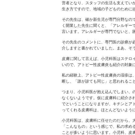
営者となり、スタッフの生活も支えてい
生き方ですので、地域の子どものために
その先生は、確か新生児が専門分野なの
く開業した先生に聞くと、「アレルギー
言います。アレルギーが専門でないと、
その先生のコメントに、専門医の診療が
介しますと書かれていました。まあ、そ
皮膚に関して言えば、小児科医はステロ
いので、アトピー性皮膚炎も紹介の対象
私の経験上、アトピー性皮膚炎の湿疹は
断し、「誰が診ても同じ」と思われるこ
つまり、小児科医が抱え込んでしまい、の
なくないようです。仮に皮膚科に紹介さ
でということになりますが、キチンとア
ってくれる皮膚科は、ほとんどないよう
小児科医は、皮膚科に任せたのだから、
「こんなもの」という感じで、私の求める
ことが多いように思います。小児科、皮