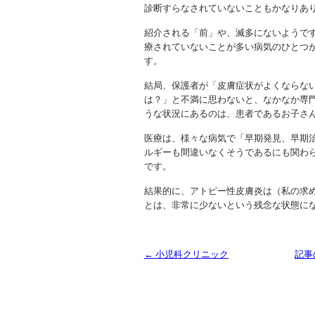
診断すらなされていないこともかなりあ
紹介される「前」や、滅多にないようで
療されていないことが多い病気のひとつ
す。
結局、保護者が「皮膚症状がよくならな
は？」と不満に思わないと、なかなか専
うな状況にあるのは、患者であるお子さ
医療は、様々な病気で「早期発見、早期
ルギーも間違いなくそうであるにも関わ
です。
結果的に、アトピー性皮膚炎は（私の求
とは、非常に少ないという残念な状態に
← 小児科クリニック
記事
Copyright (C) 2013 SUKOYAKA Allergy Clinic. All 