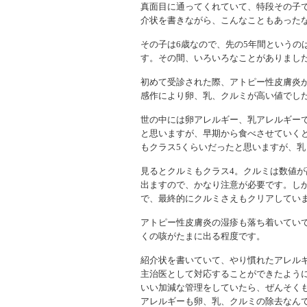
真面目に通ってくれていて、特段その子
介状を書きながら、こんなこともあった
その子は6歳なので、先の5年間というの
す。その間、いろいろなことがありまし
初めて受診された際、アトピー性皮膚炎
感作により卵、乳、クルミが高い値でし
世の中には卵アレルギー、乳アレルギー
と思いますが、早期から食べさせていく
もクラス5くらいだったと思いますが、
見るとクルミもクラス4。クルミは数値が
出ますので、かなり注意が必要です。し
で、最終的にクルミさえもクリアしてい
アトピー性皮膚炎の湿疹も落ち着いてい
くの咳がたまに出る程度です。
紹介状を書いていて、やり慣れたアレル
主治医として対応することができたよう
いい加減な管理をしていたら、ぜんそく
アレルギーも卵、乳、クルミの除去なん