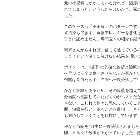
元の小児科にかかっているけれど、湿疹
れてしまった。どうしたらよいか？。家
した。
このケースも「不正解」のパターンです
ず治療もできず、食物アレルギーを悪化
手とは認めません。専門医への紹介も期
親御さんからすれば、信じて通っている
しまうという泣くに泣けない結果を招い
ポイントは、“湿疹”の的確な診断と治療
へ早期に安全に食べさせられるか否かと
機関は見当たらず、当院へ一度受診して
かなり距離があるため、その障壁を越え
分当院へ受診していただくのがベストだ
きない、こじれて徐々に悪化していくこ
断、治療を行い、治ることを目指し、さ
も対応していくことを目標にしています
程なく当院を4月中に一度受診されまし
卵、ミルクの数値が上がっていました。