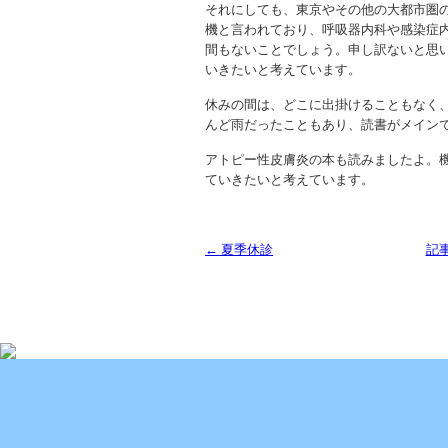
それにしても、東京やその他の大都市圏
機と言われており、呼吸器内科や感染症
間もないことでしょう。申し訳ないと思
いきたいと考えています。
休みの間は、どこに出掛けることもなく
んど雨だったこともあり、読書がメイン
アトピー性皮膚炎の本も読みましたよ。
ていきたいと考えています。
← 夏季休診
記
Copyright (C) 2013 SUKOYAKA Allergy Clinic. All 