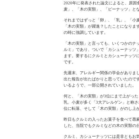
2020年に発表された論文によると、原
麦」、「木の実類」、「ピーナッツ」と
それまではずっと「卵」、「乳」、「小
「木の実類」が躍進？したことになりま
の時に強調しています。
「木の実類」と言っても、いくつかのナ
ルミ」であり、ついで「カシューナッツ」
ます。要するにクルミとカシューナッツ
です。
先週末、アレルギー関係の学会がありま
出た報告が出たばかりと思っていたので
いるようで、一部公開されていました。
何と、「木の実類」が3位にまで上がっ
乳、小麦が多く「3大アレルゲン」と称さ
位に転落、そして「木の実類」がのし上
昨日もクルミの入ったお菓子を食べて蕁
した、当院でもクルミなどの木の実類の
クルミ、カシューナッツには是非ともお