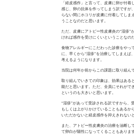
「経皮感作」と言って、皮膚に卵が付着し
感じ、卵の抗体を作ってしまう訳ですが
らない間にホコリが皮膚に付着してしま
うことなのだと思います。
ただ、皮膚にアトピー性皮膚炎の“湿疹”
ければ感作を受けにくいということなの
食物アレルギーにこだわった診療をやっ
に、早くから“湿疹”を治療してしまえば
考えるようになります。
当院は何年か前からこの課題に取り組ん
取り組んでいきての印象は、効果はある
能だと思います。ただ、全員にそれがで
というのも大きいと思います。
“湿疹”があって受診される訳ですから、
もしくは上がりかけていることもあるか
いただかないと経皮感作を抑えきれない
また、アトピー性皮膚炎の治療を油断し
て卵白が陽性になってくることもありま