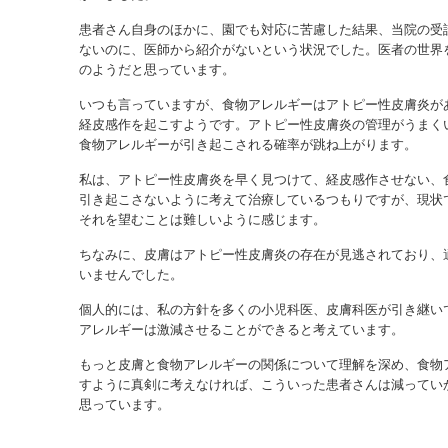
患者さん自身のほかに、園でも対応に苦慮した結果、当院の受
ないのに、医師から紹介がないという状況でした。医者の世界
のようだと思っています。
いつも言っていますが、食物アレルギーはアトピー性皮膚炎が
経皮感作を起こすようです。アトピー性皮膚炎の管理がうまく
食物アレルギーが引き起こされる確率が跳ね上がります。
私は、アトピー性皮膚炎を早く見つけて、経皮感作させない、
引き起こさないように考えて治療しているつもりですが、現状
それを望むことは難しいように感じます。
ちなみに、皮膚はアトピー性皮膚炎の存在が見逃されており、
いませんでした。
個人的には、私の方針を多くの小児科医、皮膚科医が引き継い
アレルギーは激減させることができると考えています。
もっと皮膚と食物アレルギーの関係について理解を深め、食物
すように真剣に考えなければ、こういった患者さんは減ってい
思っています。