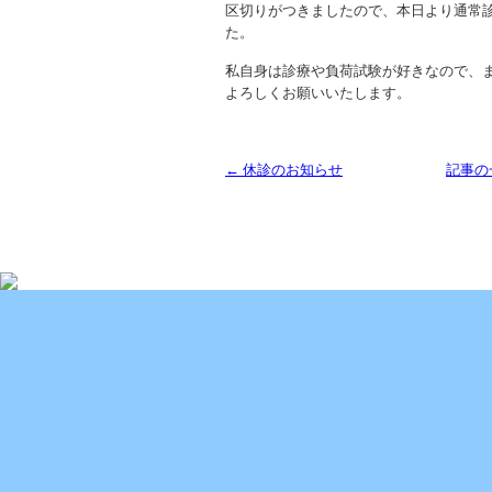
区切りがつきましたので、本日より通常
た。
私自身は診療や負荷試験が好きなので、
よろしくお願いいたします。
← 休診のお知らせ
記事の
Copyright (C) 2013 SUKOYAKA Allergy Clinic. All 