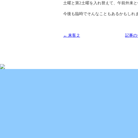
土曜と第2土曜を入れ替えて、午前外来
今後も臨時でそんなこともあるかもしれ
← 来客２
記事の
Copyright (C) 2013 SUKOYAKA Allergy Clinic. All 