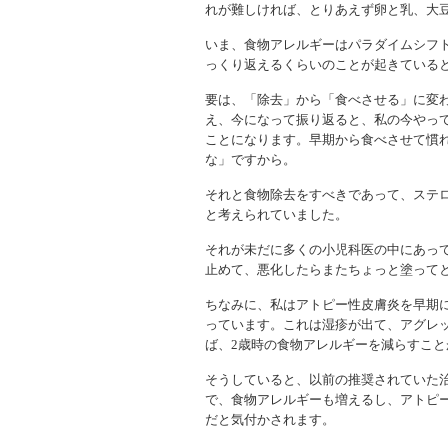
れが難しければ、とりあえず卵と乳、大
いま、食物アレルギーはパラダイムシフ
っくり返えるくらいのことが起きている
要は、「除去」から「食べさせる」に変
え、今になって振り返ると、私の今やっ
ことになります。早期から食べさせて慣
な」ですから。
それと食物除去をすべきであって、ステ
と考えられていました。
それが未だに多くの小児科医の中にあっ
止めて、悪化したらまたちょっと塗って
ちなみに、私はアトピー性皮膚炎を早期に
っています。これは湿疹が出て、アグレ
ば、2歳時の食物アレルギーを減らすこ
そうしていると、以前の推奨されていた
で、食物アレルギーも増えるし、アトピ
だと気付かされます。