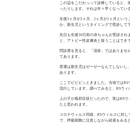
この辺をこだわっって診療していると、
ったりします。それは年々早くなってい
生後3ヶ月が2ヶ月、2ヶ月が1ヶ月とい
か、新生児というタイミングで受診して
先日も生後30日前の赤ちゃんが受診され
と、アトピー性皮膚炎と疑うことはでき
問診票を見ると、「湿疹」ではありませ
てあります。
普通は新生児はゼーゼーなんてしないし
あります。
ここでビビビッときました。当地ではRS
流行しています。調べてみると、RSウィ
上の子が風邪症状だったので、実はRSウ
たと思われます。
コロナウィルス同様、RSウィルスに対し
で、呼吸困難に注意しながら経過をみる