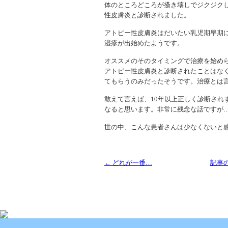
体のところどころが搔き壊しでジクジク
性皮膚炎と診断されました。
アトピー性皮膚炎はだいたい乳児期早期に
湿疹が出始めたようです。
オススメのそのタイミングで治療を始め
アトピー性皮膚炎と診断されたことはな
てもらうのみだったそうです。治療とは
敢えて言えば、10年以上正しく診断され
なると思います。非常に残念な話ですが
世の中、こんな患者さんは少なくないと
← どれが一番…
記事
Copyright (C) 2013 SUKOYAKA Allergy Clinic. All 