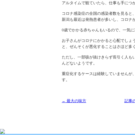
アルタイムで観ていたら、仕事も手につ
コロナ感染症の全国の感染者数を見ると
新潟も最近は発熱患者が多いし、コロナ
0歳でかかる赤ちゃんもいるので、一気
お子さんがコロナにかかると心配でしょ
と、ぜんそくが悪化することはさほど多
ただし、一部咳が抜けきらず長引く人も
んどないようです。
重症化するケースは経験していませんが
す。
← 最大の味方
記事
Copyright (C) 2013 SUKOYAKA Allergy Clinic. All 