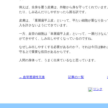
例えば、全身を覆う皮膚は、外敵から身を守ってくれています
たり、しみ込んだりしやすかったら困る訳です。
皮膚は、「重層扁平上皮」といって、平たい細胞が重なり合っ
入を許さないようにできています。
一方、血管の細胞は「単層扁平上皮」といって、一層だけなん
ができやすく、しみ出しやすくなっているのですね。
なぜしみ出しやすくする必要があるのか？。それは今日は触れ
守る上で重要な役目があるからです。
人間の身体って、うまく出来ているなと思っています。
← 血管透過性亢進
記事の一覧
リンク
Copyright (C) 2013 SUKOYAKA Allergy Clinic. All Rights Reserved.