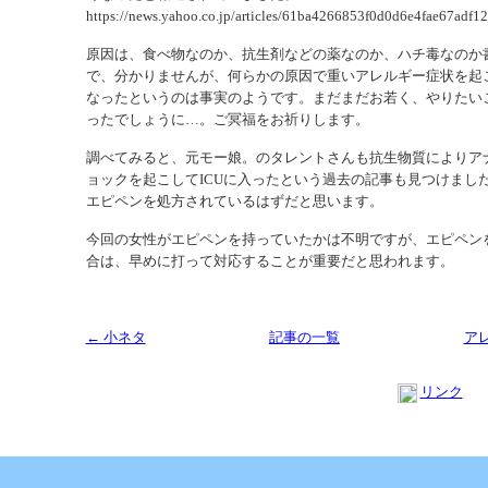
https://news.yahoo.co.jp/articles/61ba4266853f0d0d6e4fae67adf1
原因は、食べ物なのか、抗生剤などの薬なのか、ハチ毒なのか
で、分かりませんが、何らかの原因で重いアレルギー症状を起
なったというのは事実のようです。まだまだお若く、やりたい
ったでしょうに…。ご冥福をお祈りします。
調べてみると、元モー娘。のタレントさんも抗生物質によりア
ョックを起こしてICUに入ったという過去の記事も見つけまし
エピペンを処方されているはずだと思います。
今回の女性がエピペンを持っていたかは不明ですが、エピペン
合は、早めに打って対応することが重要だと思われます。
← 小ネタ
記事の一覧
ア
リンク
Copyright (C) 2013 SUKOYAKA Allergy Clinic. All Rights Reserved.