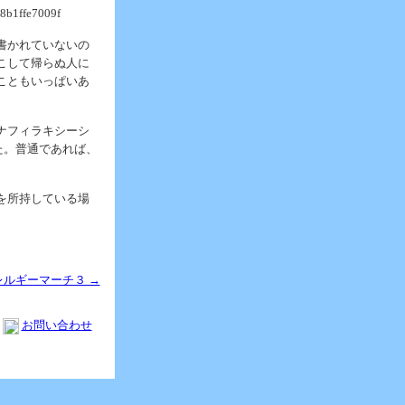
28b1ffe7009f
書かれていないの
こして帰らぬ人に
こともいっぱいあ
ナフィラキシーシ
た。普通であれば、
を所持している場
レルギーマーチ３ →
お問い合わせ