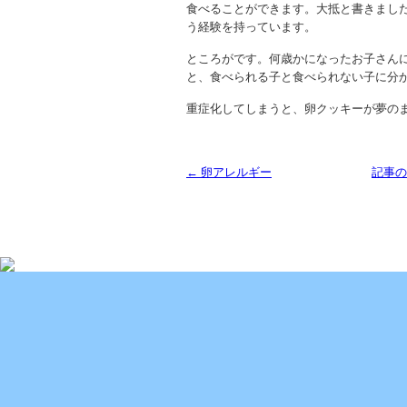
食べることができます。大抵と書きまし
う経験を持っています。
ところがです。何歳かになったお子さん
と、食べられる子と食べられない子に分
重症化してしまうと、卵クッキーが夢の
← 卵アレルギー
記事の
Copyright (C) 2013 SUKOYAKA Allergy Clinic. All 