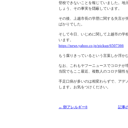
登校できないことを報じていました。地
しょう、その事実を隠蔽しています。
その後、上越市長の学歴に関する失言が
ばかりでした。
そして今日、いじめに関して上越市の学
います。
https://news.yahoo.co.jp/pickup/6507366
もう腐りきっているという言葉しか浮か
なお、これもヤフーニュースでコロナが
当院でもここ最近、複数人のコロナ陽性
手足口病が多いのは相変わらずで、アデノ
します。お気をつけください。
← 卵アレルギー8
記事