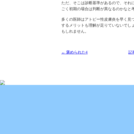
ただ、そこは診断基準があるので、それ
ごく初期の場合は判断が異なるのかなと
多くの医師はアトピー性皮膚炎を早く見
するメリットも理解が足りていないでし
もしれません。
← 褒められた4
記
Copyright (C) 2013 SUKOYAKA Allergy Clinic. All 