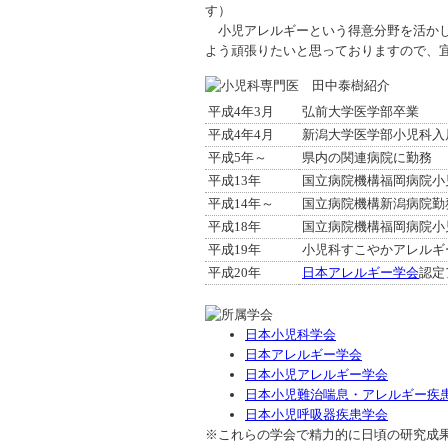
す）
小児アレルギーという得意分野を活かし
よう頑張りたいと思っておりますので、
平成4年3月
弘前大学医学部卒業
平成4年4月
新潟大学医学部小児科入
平成5年～
県内の関連病院に勤務
平成13年
国立病院機構福岡病院小
平成14年～
国立病院機構新潟病院勤
平成18年
国立病院機構福岡病院小
平成19年
小児科すこやかアレルギ
平成20年
日本アレルギー学会
認定
日本小児科学会
日本アレルギー学会
日本小児アレルギー学会
日本小児難治喘息・アレルギー疾
日本小児呼吸器疾患学会
※これらの学会で精力的に日頃の研究成